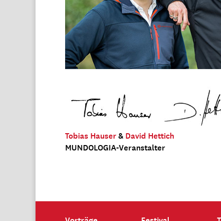
Tobias Hauser
&
David Hettich
MUNDOLOGIA-Veranstalter
Vorträge
Festival
T