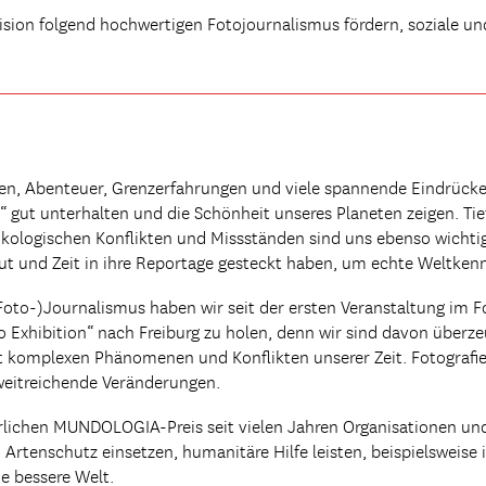
ion folgend hochwertigen Fotojournalismus fördern, soziale un
en, Abenteuer, Grenzerfahrungen und viele spannende Eindrücke 
ut unterhalten und die Schönheit unseres Planeten zeigen. Tief
ökologischen Konflikten und Missständen sind uns ebenso wichti
blut und Zeit in ihre Reportage gesteckt haben, um echte Weltken
oto-)Journalismus haben wir seit der ersten Veranstaltung im Fo
 Exhibition“ nach Freiburg zu holen, denn wir sind davon überze
t komplexen Phänomenen und Konflikten unserer Zeit. Fotografi
weitreichende Veränderungen.
lichen MUNDOLOGIA-Preis seit vielen Jahren Organisationen und 
rtenschutz einsetzen, humanitäre Hilfe leisten, beispielsweise 
ne bessere Welt.