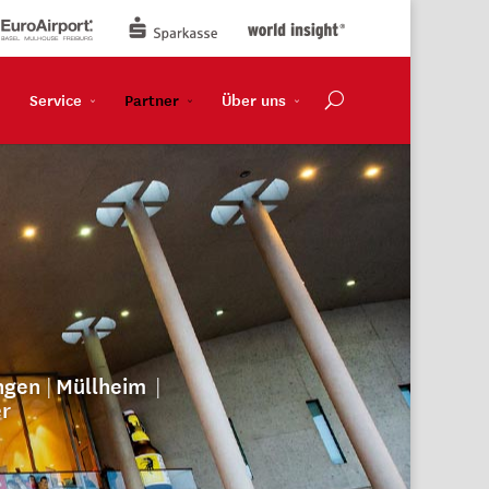
Service
Partner
Über uns
|
|
ngen
Müllheim
er