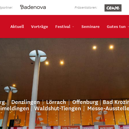
partner:
Präsentatoren:
Aktuell
Vorträge
Festival
Seminare
Gutes tun
|
|
|
|
rg
Denzlingen
Lörrach
Offenburg
Bad Krozi
|
|
Eimeldingen
Waldshut-Tiengen
Messe-Ausstell