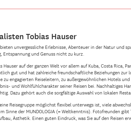
alisten Tobias Hauser
Sie bieten unvergessliche Erlebnisse, Abenteuer in der Natur un
g, Entspannung und Genuss nicht zu kurz.
ias Hauser auf der ganzen Welt vor allem auf Kuba, Costa Rica, 
tlich gut und hat zahlreiche freundschaftliche Beziehungen zur 
te zu engagierten Reiseleitern, zu außergewöhnlichen Hotels und
nis- und Wohlfühlcharakter seiner Reisen bei. Nachhaltiges Han
htig. Dazu gehört auch die sorgfältige Auswahl von lokalen Resta
leine Reisegruppe möglichst flexibel unterwegs ist, viele abwech
im Sinne der MUNDOLOGIA (= Weltkenntnis). Fotofreunden gibt 
ufbau, Ästhetik. Einen guten Eindruck, was Sie auf den Reisen e