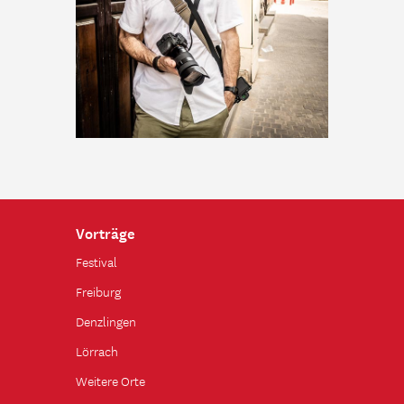
Vorträge
Festival
Freiburg
Denzlingen
Lörrach
Weitere Orte