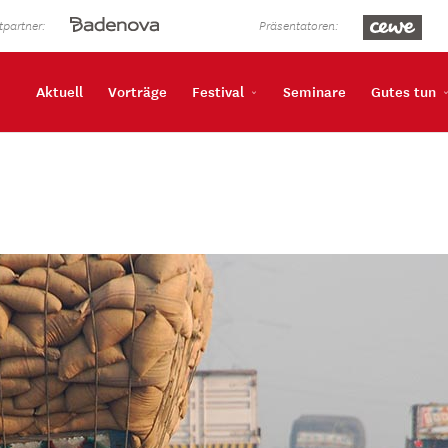
partner:
Präsentatoren:
Aktuell
Vorträge
Festival
Seminare
Gutes tun