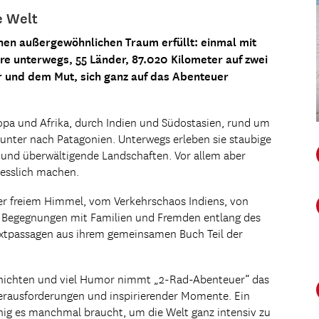
e Welt
nen außergewöhnlichen Traum erfüllt: einmal mit
e unterwegs, 55 Länder, 87.020 Kilometer auf zwei
r und dem Mut, sich ganz auf das Abenteuer
opa und Afrika, durch Indien und Südostasien, rund um
nunter nach Patagonien. Unterwegs erleben sie staubige
und überwältigende Landschaften. Vor allem aber
gesslich machen.
ter freiem Himmel, vom Verkehrschaos Indiens, von
 Begegnungen mit Familien und Fremden entlang des
extpassagen aus ihrem gemeinsamen Buch Teil der
chichten und viel Humor nimmt „2-Rad-Abenteuer“ das
 Herausforderungen und inspirierender Momente. Ein
nig es manchmal braucht, um die Welt ganz intensiv zu