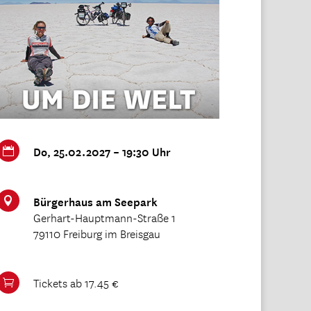
Do, 25.02.2027 – 19:30 Uhr

Bürgerhaus am Seepark

Gerhart-Hauptmann-Straße 1
79110 Freiburg im Breisgau
Tickets ab 17.45 €
