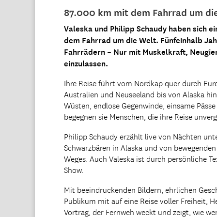
87.000 km mit dem Fahrrad um di
Valeska und Philipp Schaudy haben sich ei
dem Fahrrad um die Welt. Fünfeinhalb Jahr
Fahrrädern – Nur mit Muskelkraft, Neugie
einzulassen.
Ihre Reise führt vom Nordkap quer durch Eur
Australien und Neuseeland bis von Alaska hi
Wüsten, endlose Gegenwinde, einsame Pässe 
begegnen sie Menschen, die ihre Reise unver
Philipp Schaudy erzählt live von Nächten un
Schwarzbären in Alaska und von bewegenden
Weges. Auch Valeska ist durch persönliche T
Show.
Mit beeindruckenden Bildern, ehrlichen Ges
Publikum mit auf eine Reise voller Freiheit,
Vortrag, der Fernweh weckt und zeigt, wie we