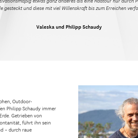
otivationsmäßig etwas ganz anderes als eine Radtour nur durch 
le gesteckt und diese mit viel Willenskraft bis zum Erreichen verfo
Valeska und Philipp Schaudy
aphen, Outdoor-
fen Philipp Schaudy immer
 Erde. Getrieben von
ontanität, führt ihn sein
nd – durch raue