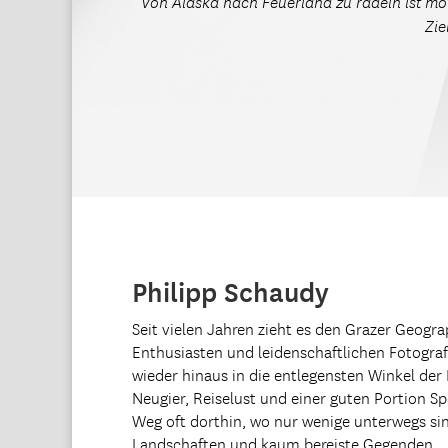
Von Alaska nach Feuerland zu radeln ist m
Zie
Philipp Schaudy
Seit vielen Jahren zieht es den Grazer Geogr
Enthusiasten und leidenschaftlichen Fotogra
wieder hinaus in die entlegensten Winkel der
Neugier, Reiselust und einer guten Portion Sp
Weg oft dorthin, wo nur wenige unterwegs si
Landschaften und kaum bereiste Gegenden.